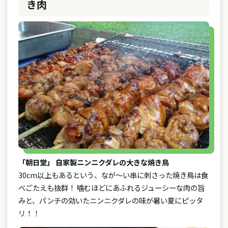
き肉
「朝日堂」 自家製ニンニクダレの大きな焼き鳥
30cm以上もあるという、なが～い串に刺さった焼き鳥は食
べごたえも抜群！ 噛むほどにあふれるジューシーな肉の旨
みと、パンチの効いたニンニクダレの味が暑い夏にピッタ
リ！！