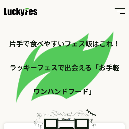
Skip
to
content
片手で食べやすいフェス飯はこれ！
ラッキーフェスで出会える「お手軽
ワンハンドフード」