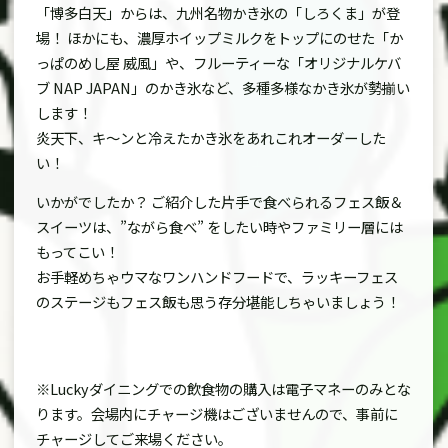
「博多白天」からは、九州名物かき氷の「しろくま」が登
場！ ほかにも、濃厚ホイップミルクをトップにのせた「か
っぱのめし屋 威風」や、フルーティーな「オリジナルケバ
ブ NAP JAPAN」のかき氷など、多種多様なかき氷が勢揃い
します！
炎天下、キ～ンと冷えたかき氷をあれこれオーダーした
い！
いかがでしたか？ ご紹介した片手で食べられるフェス飯＆
スイーツは、”ながら食べ” をしたい時やファミリー層には
もってこい！
お手軽めちゃウマなワンハンドフードで、ラッキーフェス
のステージもフェス飯も思う存分堪能しちゃいましょう！
※Luckyダイニングでの飲食物の購入は電子マネーのみとな
ります。会場内にチャージ機はございませんので、事前に
チャージしてご来場ください。