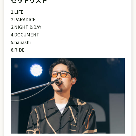
セットリスト
1.LIFE
2.PARADICE
3.NIGHT & DAY
4.DOCUMENT
5.hanashi
6.RIDE